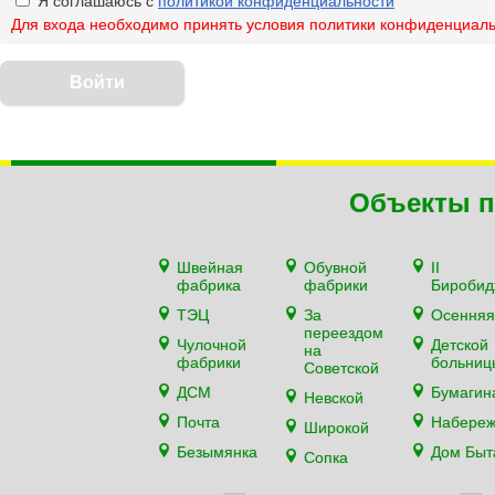
Я соглашаюсь с
политикой конфиденциальности
Для входа необходимо принять условия политики конфиденциал
Объекты п
Швейная
Обувной
II
фабрика
фабрики
Биробид
ТЭЦ
За
Осенняя
переездом
Чулочной
Детской
на
фабрики
больниц
Советской
ДСМ
Бумагин
Невской
Почта
Набере
Широкой
Безымянка
Дом Быт
Сопка