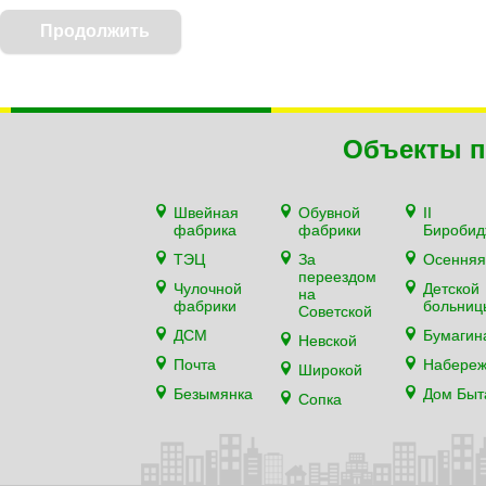
Объекты п
Швейная
Обувной
II
фабрика
фабрики
Биробид
ТЭЦ
За
Осенняя
переездом
Чулочной
Детской
на
фабрики
больниц
Советской
ДСМ
Бумагин
Невской
Почта
Набере
Широкой
Безымянка
Дом Быт
Сопка