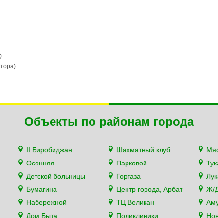
)
ктора)
Объекты по районам города
II Биробиджан
Шахматный клуб
Мя
Осенняя
Парковой
Тук
Детской больницы
Горгаза
Лу
Бумагина
Центр города, Арбат
Ж/Д
Набережной
ТЦ Великан
Аму
Дом Быта
Поликлиники
Нов