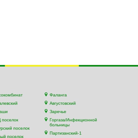
сокомбинат
Фаланга
алевский
Августовский
каши
Заречье
 поселок
Горгаза/Инфекционной
больницы
рский поселок
Партизанский-1
ый поселок