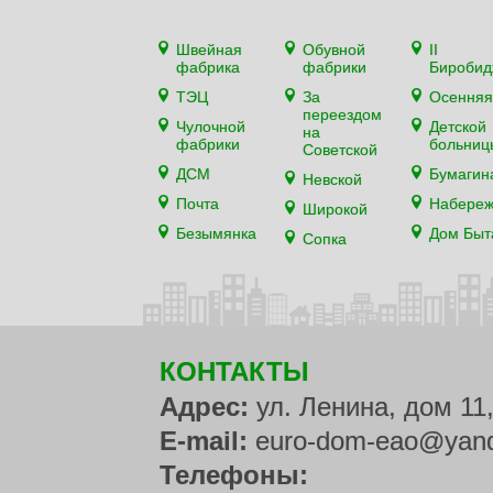
Швейная
Обувной
II
фабрика
фабрики
Биробид
ТЭЦ
За
Осенняя
переездом
Чулочной
Детской
на
фабрики
больниц
Советской
ДСМ
Бумагин
Невской
Почта
Набере
Широкой
Безымянка
Дом Быт
Сопка
КОНТАКТЫ
Адрес:
ул. Ленина, дом 11
E-mail:
euro-dom-eao@yand
Телефоны: