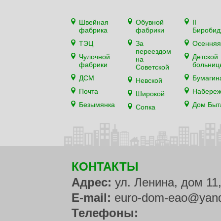
Швейная
Обувной
II
фабрика
фабрики
Биробид
ТЭЦ
За
Осенняя
переездом
Чулочной
Детской
на
фабрики
больниц
Советской
ДСМ
Бумагин
Невской
Почта
Набере
Широкой
Безымянка
Дом Быт
Сопка
КОНТАКТЫ
Адрес:
ул. Ленина, дом 11
E-mail:
euro-dom-eao@yand
Телефоны: