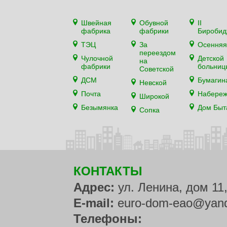
Швейная
Обувной
II
фабрика
фабрики
Биробид
ТЭЦ
За
Осенняя
переездом
Чулочной
Детской
на
фабрики
больниц
Советской
ДСМ
Бумагин
Невской
Почта
Набере
Широкой
Безымянка
Дом Быт
Сопка
КОНТАКТЫ
Адрес:
ул. Ленина, дом 11
E-mail:
euro-dom-eao@yand
Телефоны: