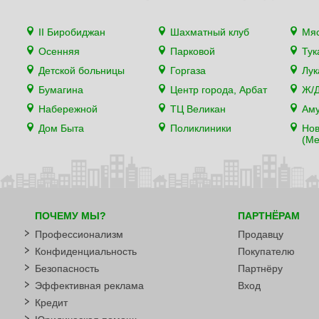
II Биробиджан
Шахматный клуб
Мя
Осенняя
Парковой
Тук
Детской больницы
Горгаза
Лу
Бумагина
Центр города, Арбат
Ж/Д
Набережной
ТЦ Великан
Аму
Дом Быта
Поликлиники
Нов
(Ме
ПОЧЕМУ МЫ?
ПАРТНЁРАМ
Профессионализм
Продавцу
Конфиденциальность
Покупателю
Безопасность
Партнёру
Эффективная реклама
Вход
Кредит