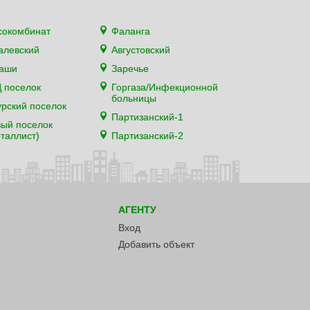
сокомбинат
Фаланга
алевский
Августовский
каши
Заречье
 поселок
Горгаза/Инфекционной
больницы
рский поселок
Партизанский-1
ый поселок
таллист)
Партизанский-2
АГЕНТУ
Вход
Добавить объект