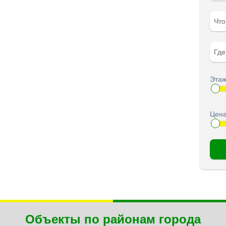
Чт
Гд
Этаж
Цена
Объекты по районам города