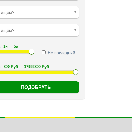
о ищем?
е ищем?
:
Не последний
: