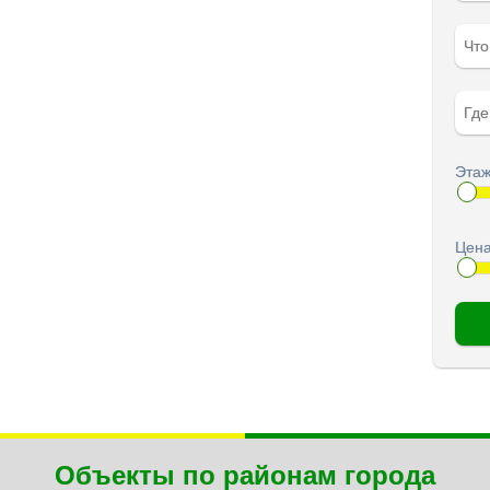
Чт
Гд
Этаж
Цена
Объекты по районам города