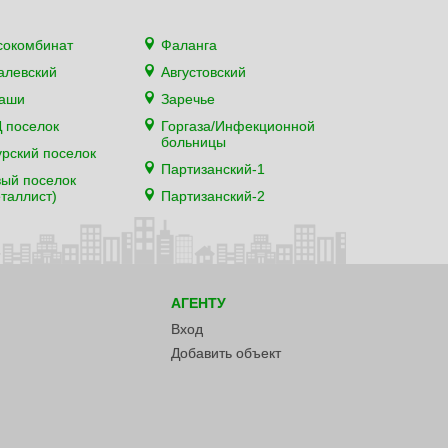
сокомбинат
Фаланга
алевский
Августовский
каши
Заречье
 поселок
Горгаза/Инфекционной
больницы
рский поселок
Партизанский-1
ый поселок
таллист)
Партизанский-2
АГЕНТУ
Вход
Добавить объект