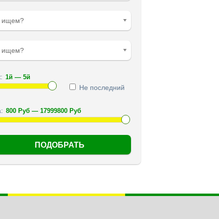
о ищем?
е ищем?
:
Не последний
: