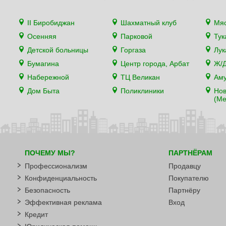
II Биробиджан
Шахматный клуб
Мя
Осенняя
Парковой
Тук
Детской больницы
Горгаза
Лу
Бумагина
Центр города, Арбат
Ж/Д
Набережной
ТЦ Великан
Аму
Дом Быта
Поликлиники
Нов
(Ме
ПОЧЕМУ МЫ?
ПАРТНЁРАМ
Профессионализм
Продавцу
Конфиденциальность
Покупателю
Безопасность
Партнёру
Эффективная реклама
Вход
Кредит