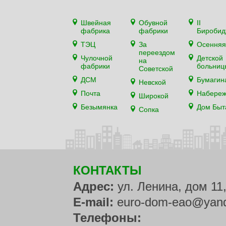
Швейная
Обувной
II
фабрика
фабрики
Биробид
ТЭЦ
За
Осенняя
переездом
Чулочной
Детской
на
фабрики
больниц
Советской
ДСМ
Бумагин
Невской
Почта
Набере
Широкой
Безымянка
Дом Быт
Сопка
КОНТАКТЫ
Адрес:
ул. Ленина, дом 11
E-mail:
euro-dom-eao@yand
Телефоны: