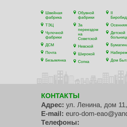
Швейная
Обувной
II
фабрика
фабрики
Биробид
ТЭЦ
За
Осенняя
переездом
Чулочной
Детской
на
фабрики
больниц
Советской
ДСМ
Бумагин
Невской
Почта
Набере
Широкой
Безымянка
Дом Быт
Сопка
КОНТАКТЫ
Адрес:
ул. Ленина, дом 11
E-mail:
euro-dom-eao@yand
Телефоны: