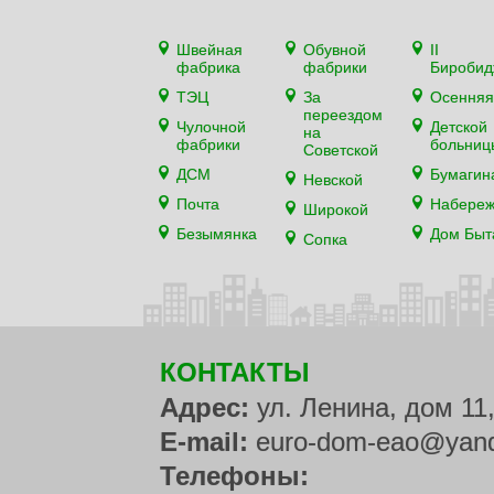
Швейная
Обувной
II
фабрика
фабрики
Биробид
ТЭЦ
За
Осенняя
переездом
Чулочной
Детской
на
фабрики
больниц
Советской
ДСМ
Бумагин
Невской
Почта
Набере
Широкой
Безымянка
Дом Быт
Сопка
КОНТАКТЫ
Адрес:
ул. Ленина, дом 11
E-mail:
euro-dom-eao@yand
Телефоны: