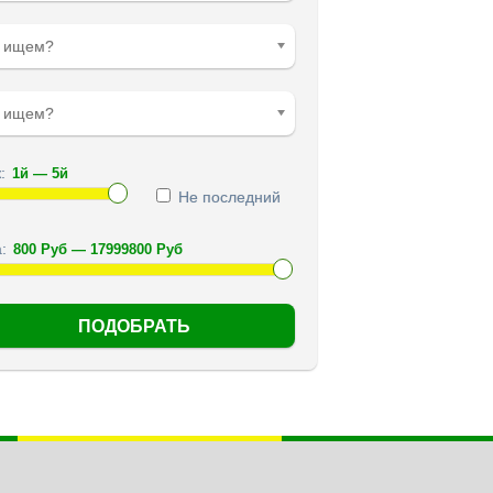
о ищем?
е ищем?
:
Не последний
: