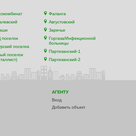
сокомбинат
Фаланга
алевский
Августовский
каши
Заречье
 поселок
Горгаза/Инфекционной
больницы
рский поселок
Партизанский-1
ый поселок
таллист)
Партизанский-2
АГЕНТУ
Вход
Добавить объект