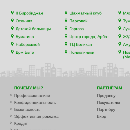
II Биробиджан
Шахматный клуб
Мя
Осенняя
Парковой
Тук
Детской больницы
Горгаза
Лу
Бумагина
Центр города, Арбат
Ж/Д
Набережной
ТЦ Великан
Аму
Дом Быта
Поликлиники
Нов
(Ме
ПОЧЕМУ МЫ?
ПАРТНЁРАМ
Профессионализм
Продавцу
Конфиденциальность
Покупателю
Безопасность
Партнёру
Эффективная реклама
Вход
Кредит