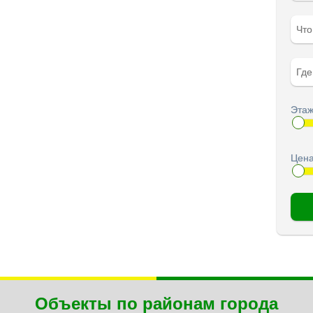
Чт
Гд
Этаж
Цена
Объекты по районам города