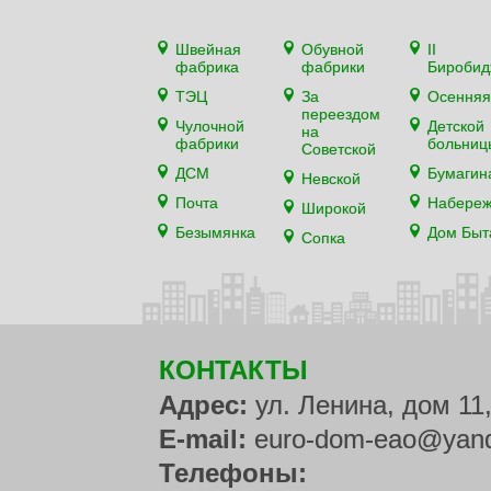
Швейная
Обувной
II
фабрика
фабрики
Биробид
ТЭЦ
За
Осенняя
переездом
Чулочной
Детской
на
фабрики
больниц
Советской
ДСМ
Бумагин
Невской
Почта
Набере
Широкой
Безымянка
Дом Быт
Сопка
КОНТАКТЫ
Адрес:
ул. Ленина, дом 11
E-mail:
euro-dom-eao@yand
Телефоны: