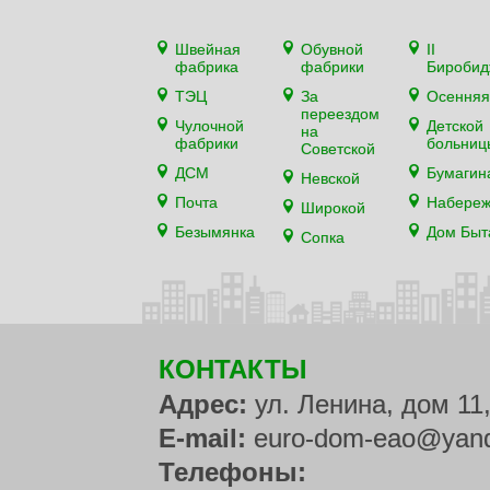
Швейная
Обувной
II
фабрика
фабрики
Биробид
ТЭЦ
За
Осенняя
переездом
Чулочной
Детской
на
фабрики
больниц
Советской
ДСМ
Бумагин
Невской
Почта
Набере
Широкой
Безымянка
Дом Быт
Сопка
КОНТАКТЫ
Адрес:
ул. Ленина, дом 11
E-mail:
euro-dom-eao@yand
Телефоны: