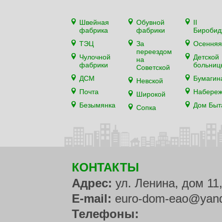
Швейная
Обувной
II
фабрика
фабрики
Биробид
ТЭЦ
За
Осенняя
переездом
Чулочной
Детской
на
фабрики
больниц
Советской
ДСМ
Бумагин
Невской
Почта
Набере
Широкой
Безымянка
Дом Быт
Сопка
КОНТАКТЫ
Адрес:
ул. Ленина, дом 11
E-mail:
euro-dom-eao@yand
Телефоны: