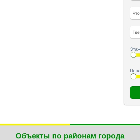
Чт
Гд
Этаж
Цена
Объекты по районам города