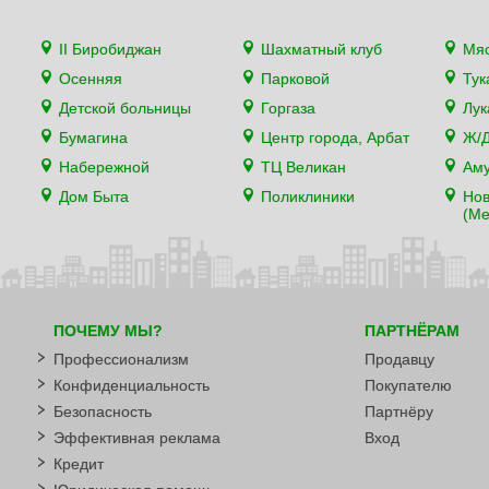
II Биробиджан
Шахматный клуб
Мя
Осенняя
Парковой
Тук
Детской больницы
Горгаза
Лу
Бумагина
Центр города, Арбат
Ж/Д
Набережной
ТЦ Великан
Аму
Дом Быта
Поликлиники
Нов
(Ме
ПОЧЕМУ МЫ?
ПАРТНЁРАМ
Профессионализм
Продавцу
Конфиденциальность
Покупателю
Безопасность
Партнёру
Эффективная реклама
Вход
Кредит