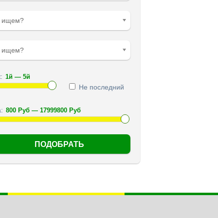
о ищем?
е ищем?
:
Не последний
: