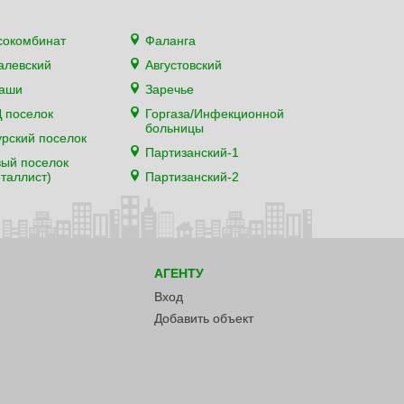
сокомбинат
Фаланга
алевский
Августовский
каши
Заречье
 поселок
Горгаза/Инфекционной
больницы
рский поселок
Партизанский-1
ый поселок
таллист)
Партизанский-2
АГЕНТУ
Вход
Добавить объект