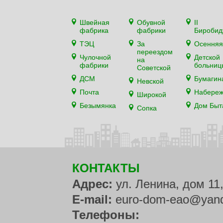
Швейная
Обувной
II
фабрика
фабрики
Биробид
ТЭЦ
За
Осенняя
переездом
Чулочной
Детской
на
фабрики
больниц
Советской
ДСМ
Бумагин
Невской
Почта
Набере
Широкой
Безымянка
Дом Быт
Сопка
КОНТАКТЫ
Адрес:
ул. Ленина, дом 11
E-mail:
euro-dom-eao@yand
Телефоны: