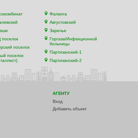
сокомбинат
Фаланга
алевский
Августовский
каши
Заречье
 поселок
Горгаза/Инфекционной
больницы
рский поселок
Партизанский-1
ый поселок
таллист)
Партизанский-2
АГЕНТУ
Вход
Добавить объект