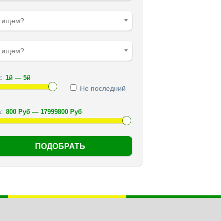
о ищем?
е ищем?
:
Не последний
: