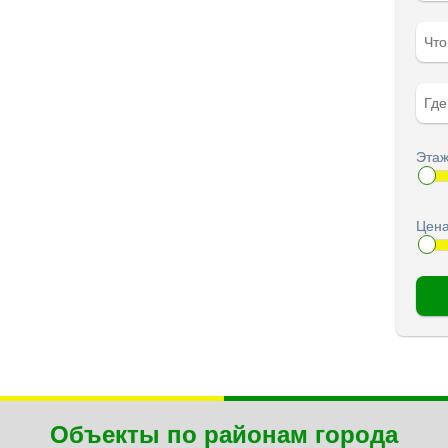
Чт
Гд
Этаж
Цена
Объекты по районам города