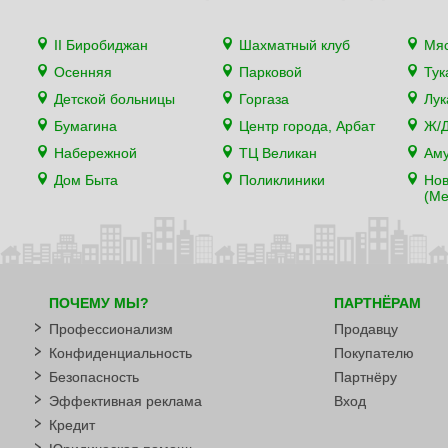
II Биробиджан
Шахматный клуб
Мя
Осенняя
Парковой
Тук
Детской больницы
Горгаза
Лу
Бумагина
Центр города, Арбат
Ж/Д
Набережной
ТЦ Великан
Аму
Дом Быта
Поликлиники
Нов
(Ме
ПОЧЕМУ МЫ?
ПАРТНЁРАМ
Профессионализм
Продавцу
Конфиденциальность
Покупателю
Безопасность
Партнёру
Эффективная реклама
Вход
Кредит