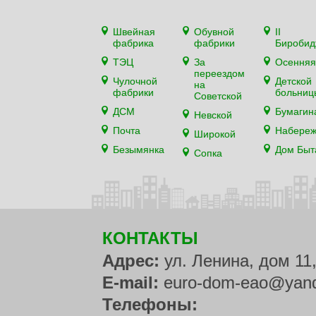
Швейная
Обувной
II
фабрика
фабрики
Биробид
ТЭЦ
За
Осенняя
переездом
Чулочной
Детской
на
фабрики
больниц
Советской
ДСМ
Бумагин
Невской
Почта
Набере
Широкой
Безымянка
Дом Быт
Сопка
КОНТАКТЫ
Адрес:
ул. Ленина, дом 11
E-mail:
euro-dom-eao@yand
Телефоны: