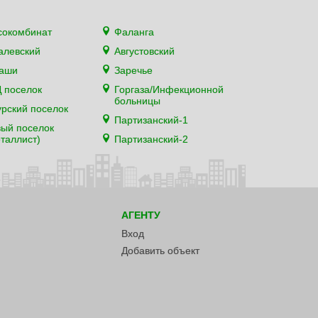
сокомбинат
Фаланга
алевский
Августовский
каши
Заречье
 поселок
Горгаза/Инфекционной
больницы
рский поселок
Партизанский-1
ый поселок
таллист)
Партизанский-2
АГЕНТУ
Вход
Добавить объект