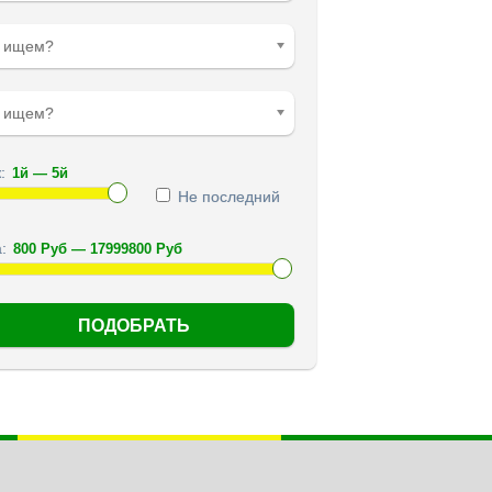
о ищем?
е ищем?
:
Не последний
: