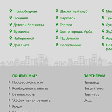
II Биробиджан
Шахматный клуб
Мя
Осенняя
Парковой
Тук
Детской больницы
Горгаза
Лу
Бумагина
Центр города, Арбат
Ж/Д
Набережной
ТЦ Великан
Аму
Дом Быта
Поликлиники
Нов
(Ме
ПОЧЕМУ МЫ?
ПАРТНЁРАМ
Профессионализм
Продавцу
Конфиденциальность
Покупателю
Безопасность
Партнёру
Эффективная реклама
Вход
Кредит