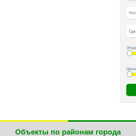
Чт
Гд
Этаж
Цена
Объекты по районам города