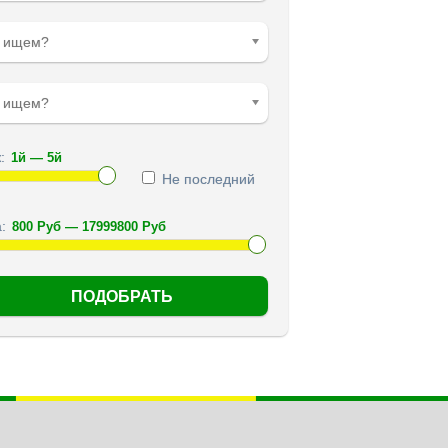
о ищем?
е ищем?
:
Не последний
: