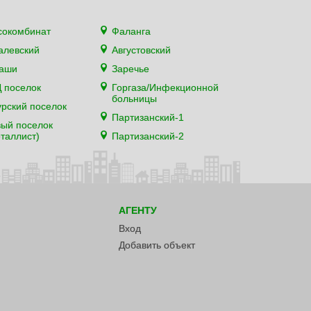
сокомбинат
Фаланга
алевский
Августовский
каши
Заречье
 поселок
Горгаза/Инфекционной
больницы
рский поселок
Партизанский-1
ый поселок
таллист)
Партизанский-2
АГЕНТУ
Вход
Добавить объект