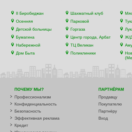
II Биробиджан
Шахматный клуб
Мя
Осенняя
Парковой
Тук
Детской больницы
Горгаза
Лу
Бумагина
Центр города, Арбат
Ж/Д
Набережной
ТЦ Великан
Аму
Дом Быта
Поликлиники
Нов
(Ме
ПОЧЕМУ МЫ?
ПАРТНЁРАМ
Профессионализм
Продавцу
Конфиденциальность
Покупателю
Безопасность
Партнёру
Эффективная реклама
Вход
Кредит