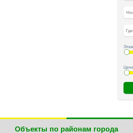
Чт
Гд
Этаж
Цена
Объекты по районам города