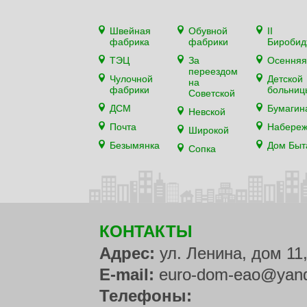
Швейная
Обувной
II
фабрика
фабрики
Биробид
ТЭЦ
За
Осенняя
переездом
Чулочной
Детской
на
фабрики
больниц
Советской
ДСМ
Бумагин
Невской
Почта
Набере
Широкой
Безымянка
Дом Быт
Сопка
КОНТАКТЫ
Адрес:
ул. Ленина, дом 11
E-mail:
euro-dom-eao@yand
Телефоны: