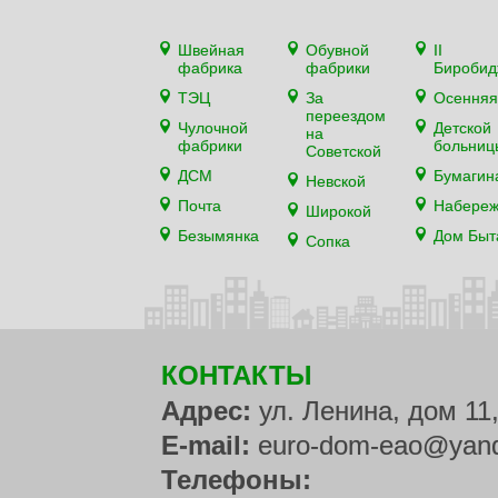
Швейная
Обувной
II
фабрика
фабрики
Биробид
ТЭЦ
За
Осенняя
переездом
Чулочной
Детской
на
фабрики
больниц
Советской
ДСМ
Бумагин
Невской
Почта
Набере
Широкой
Безымянка
Дом Быт
Сопка
КОНТАКТЫ
Адрес:
ул. Ленина, дом 11
E-mail:
euro-dom-eao@yand
Телефоны: