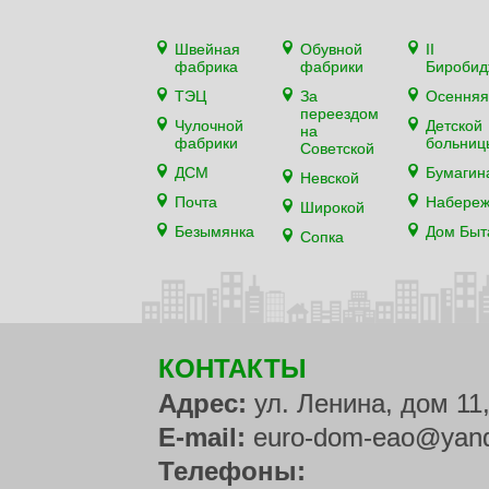
Швейная
Обувной
II
фабрика
фабрики
Биробид
ТЭЦ
За
Осенняя
переездом
Чулочной
Детской
на
фабрики
больниц
Советской
ДСМ
Бумагин
Невской
Почта
Набере
Широкой
Безымянка
Дом Быт
Сопка
КОНТАКТЫ
Адрес:
ул. Ленина, дом 11
E-mail:
euro-dom-eao@yand
Телефоны: