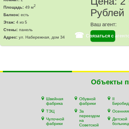
Цена: 2
2
Площадь:
49 м
Рублей
Балкон:
есть
Этаж:
4 из 5
Ваш агент:
Стены:
панель
☎
Связаться с агент
Адрес:
ул. Набережная, дом 34
Объекты п
Швейная
Обувной
II
фабрика
фабрики
Биробид
ТЭЦ
За
Осенняя
переездом
Чулочной
Детской
на
фабрики
больниц
Советской