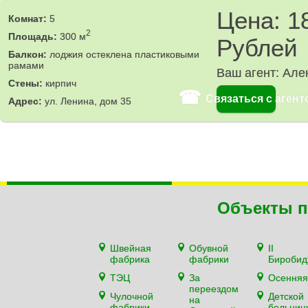
Цена: 1
Комнат:
5
2
Площадь:
300 м
Рублей
Балкон:
лоджия остеклена пластиковыми
рамами
Ваш агент: Але
Стены:
кирпич
☎
Связаться с агент
Адрес:
ул. Ленина, дом 35
Объекты п
Швейная
Обувной
II
фабрика
фабрики
Биробид
ТЭЦ
За
Осенняя
переездом
Чулочной
Детской
на
фабрики
больниц