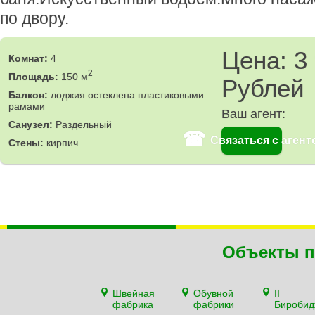
по двору.
Цена: 3
Комнат:
4
2
Площадь:
150 м
Рублей
Балкон:
лоджия остеклена пластиковыми
рамами
Ваш агент:
Санузел:
Раздельный
☎
Связаться с агент
Стены:
кирпич
Объекты п
Швейная
Обувной
II
фабрика
фабрики
Биробид