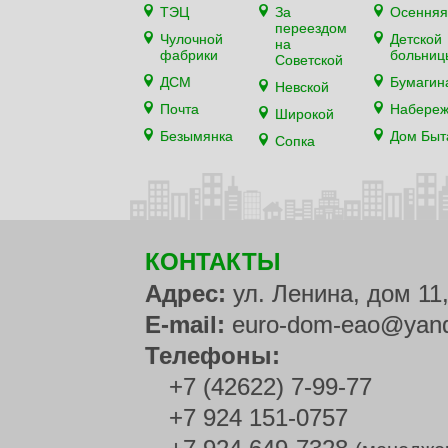
ТЭЦ
За
Осенняя
переездом
Чулочной
Детской
на
фабрики
больниц
Советской
ДСМ
Бумагин
Невской
Почта
Набере
Широкой
Безымянка
Дом Быт
Сопка
КОНТАКТЫ
Адрес:
ул. Ленина, дом 11
E-mail:
euro-dom-eao@yand
Телефоны:
+7 (42622) 7-99-77
+7 924 151-0757