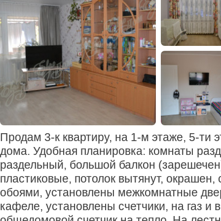
Продам 3-к квартиру, на 1-м этаже, 5-ти 
дома. Удобная планировка: комнаты разд
раздельный, большой балкон (зарешечен
пластиковые, потолок вытянут, окрашен,
обоями, установлены межкомнатные двер
кафеле, установлены счетчики, на газ и в
общедомовой счетчик на тепло. На лест