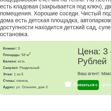
есть кладовая (закрывается под ключ), д
помещения. Хорошие соседи. Чистый под
дома есть детская площадка, автопарков
доступности находится детский сад, супе
остановка.
Комнат:
3
Цена: 3
2
Площадь:
58 м
Рублей
Балкон:
есть
Санузел:
Раздельный
Ваш агент: Мак
Этаж:
1 из 5
Стены:
панель
☎
Связаться с агент
Адрес:
ул. Осенняя, дом 3