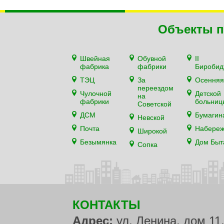
Объекты п
Швейная
Обувной
II
фабрика
фабрики
Биробид
ТЭЦ
За
Осенняя
переездом
Чулочной
Детской
на
фабрики
больниц
Советской
ДСМ
Бумагин
Невской
Почта
Набере
Широкой
Безымянка
Дом Быт
Сопка
КОНТАКТЫ
Адрес:
ул. Ленина, дом 11