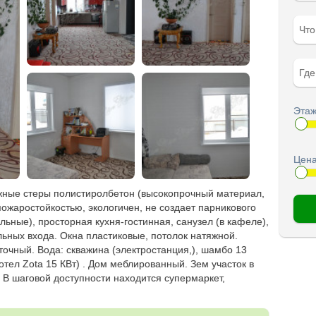
Чт
Гд
Этаж
Цена
жные стеры полистиролбетон (высокопрочный материал,
ожаростойкостью, экологичен, не создает парникового
льные), просторная кухня-гостинная, санузел (в кафеле),
ьных входа. Окна пластиковые, потолок натяжной.
очный. Вода: скважина (электростанция,), шамбо 13
отел Zota 15 КВт) . Дом меблированный. Зем участок в
. В шаговой доступности находится супермаркет,