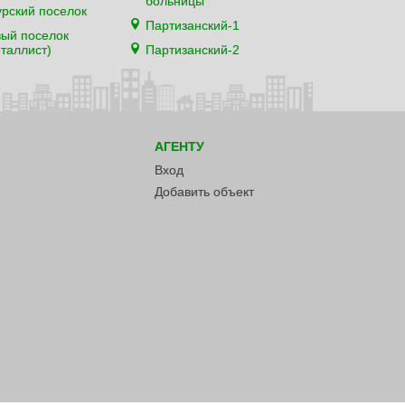
больницы
рский поселок
Партизанский-1
ый поселок
таллист)
Партизанский-2
АГЕНТУ
Вход
Добавить объект