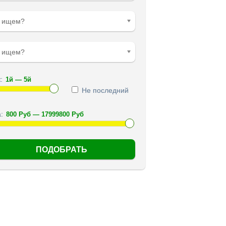
о ищем?
е ищем?
:
Не последний
: