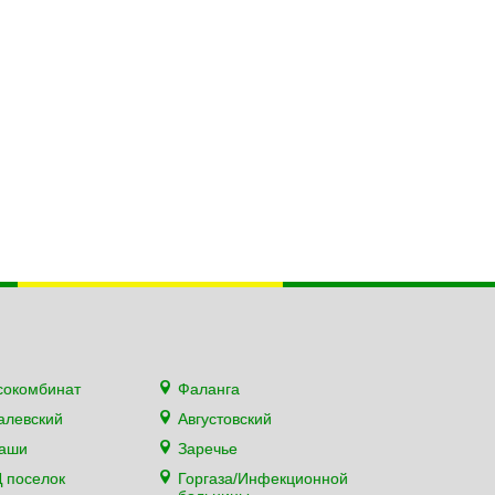
сокомбинат
Фаланга
алевский
Августовский
каши
Заречье
 поселок
Горгаза/Инфекционной