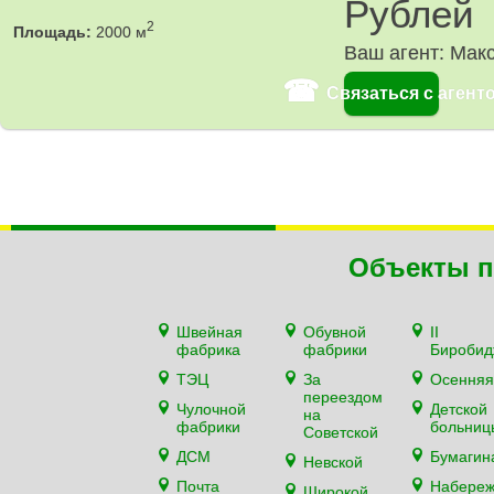
Рублей
2
Площадь:
2000 м
Ваш агент: Мак
☎
Связаться с агент
Объекты п
Швейная
Обувной
II
фабрика
фабрики
Биробид
ТЭЦ
За
Осенняя
переездом
Чулочной
Детской
на
фабрики
больниц
Советской
ДСМ
Бумагин
Невской
Почта
Набере
Широкой